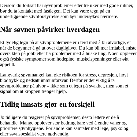
Dersom du fortsatt har søvnproblemer etter tre uker med gode rutiner,
bør du ta kontakt med fastlegen. Det kan være tegn på en
underliggende søvnforstyrrelse som bør undersøkes nærmere.
Når søvnen påvirker hverdagen
Et tydelig tegn på at søvnproblemene er i ferd med å bli alvorlige, er
når de begynner å gå ut over dagliglivet. Du kan bli mer irritabel, miste
oversikten på jobb eller ha problemer med å huske ting. Noen opplever
også fysiske symptomer som hodepine, muskelspenninger eller økt
appetitt.
Langvarig søvnmangel kan øke risikoen for stress, depresjon, høyt
blodtrykk og nedsatt immunforsvar. Derfor er det viktig å ta
søvnproblemer på alvor – ikke som et tegn på svakhet, men som et
signal om at kroppen trenger hjelp.
Tidlig innsats gjør en forskjell
Jo tidligere du reagerer på søvnproblemer, desto lettere er de å
behandle. Mange opplever stor bedring bare ved å endre vaner og
prioritere søvnhygiene. For andre kan samtaler med lege, psykolog
eller søvnspesialist være nødvendig.