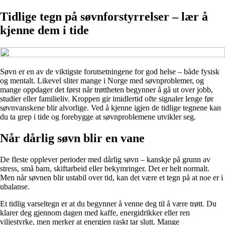
Tidlige tegn på søvnforstyrrelser – lær å
kjenne dem i tide
Søvn er en av de viktigste forutsetningene for god helse – både fysisk
og mentalt. Likevel sliter mange i Norge med søvnproblemer, og
mange oppdager det først når trøttheten begynner å gå ut over jobb,
studier eller familieliv. Kroppen gir imidlertid ofte signaler lenge før
søvnvanskene blir alvorlige. Ved å kjenne igjen de tidlige tegnene kan
du ta grep i tide og forebygge at søvnproblemene utvikler seg.
Når dårlig søvn blir en vane
De fleste opplever perioder med dårlig søvn – kanskje på grunn av
stress, små barn, skiftarbeid eller bekymringer. Det er helt normalt.
Men når søvnen blir ustabil over tid, kan det være et tegn på at noe er i
ubalanse.
Et tidlig varseltegn er at du begynner å venne deg til å være trøtt. Du
klarer deg gjennom dagen med kaffe, energidrikker eller ren
viljestyrke, men merker at energien raskt tar slutt. Mange