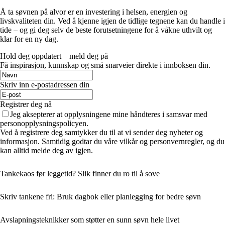
Å ta søvnen på alvor er en investering i helsen, energien og
livskvaliteten din. Ved å kjenne igjen de tidlige tegnene kan du handle i
tide – og gi deg selv de beste forutsetningene for å våkne uthvilt og
klar for en ny dag.
Hold deg oppdatert – meld deg på
Få inspirasjon, kunnskap og små snarveier direkte i innboksen din.
Skriv inn e-postadressen din
Registrer deg nå
Jeg aksepterer at opplysningene mine håndteres i samsvar med
personopplysningspolicyen.
Ved å registrere deg samtykker du til at vi sender deg nyheter og
informasjon. Samtidig godtar du våre vilkår og personvernregler, og du
kan alltid melde deg av igjen.
Tankekaos før leggetid? Slik finner du ro til å sove
Skriv tankene fri: Bruk dagbok eller planlegging for bedre søvn
Avslapningsteknikker som støtter en sunn søvn hele livet