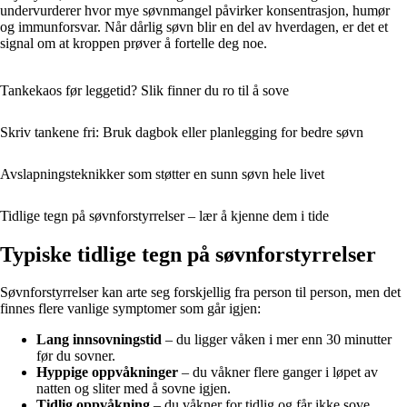
undervurderer hvor mye søvnmangel påvirker konsentrasjon, humør
og immunforsvar. Når dårlig søvn blir en del av hverdagen, er det et
signal om at kroppen prøver å fortelle deg noe.
Tankekaos før leggetid? Slik finner du ro til å sove
Skriv tankene fri: Bruk dagbok eller planlegging for bedre søvn
Avslapningsteknikker som støtter en sunn søvn hele livet
Tidlige tegn på søvnforstyrrelser – lær å kjenne dem i tide
Typiske tidlige tegn på søvnforstyrrelser
Søvnforstyrrelser kan arte seg forskjellig fra person til person, men det
finnes flere vanlige symptomer som går igjen:
Lang innsovningstid
– du ligger våken i mer enn 30 minutter
før du sovner.
Hyppige oppvåkninger
– du våkner flere ganger i løpet av
natten og sliter med å sovne igjen.
Tidlig oppvåkning
– du våkner for tidlig og får ikke sove