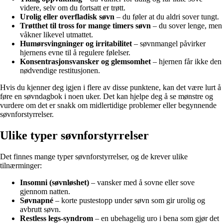
videre, selv om du fortsatt er trøtt.
Urolig eller overfladisk søvn
– du føler at du aldri sover tungt.
Trøtthet til tross for mange timers søvn
– du sover lenge, men
våkner likevel utmattet.
Humørsvingninger og irritabilitet
– søvnmangel påvirker
hjernens evne til å regulere følelser.
Konsentrasjonsvansker og glemsomhet
– hjernen får ikke den
nødvendige restitusjonen.
Hvis du kjenner deg igjen i flere av disse punktene, kan det være lurt å
føre en søvndagbok i noen uker. Det kan hjelpe deg å se mønstre og
vurdere om det er snakk om midlertidige problemer eller begynnende
søvnforstyrrelser.
Ulike typer søvnforstyrrelser
Det finnes mange typer søvnforstyrrelser, og de krever ulike
tilnærminger:
Insomni (søvnløshet)
– vansker med å sovne eller sove
gjennom natten.
Søvnapné
– korte pustestopp under søvn som gir urolig og
avbrutt søvn.
Restless legs-syndrom
– en ubehagelig uro i bena som gjør det