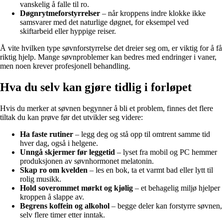
vanskelig å falle til ro.
Døgnrytmeforstyrrelser
– når kroppens indre klokke ikke
samsvarer med det naturlige døgnet, for eksempel ved
skiftarbeid eller hyppige reiser.
Å vite hvilken type søvnforstyrrelse det dreier seg om, er viktig for å få
riktig hjelp. Mange søvnproblemer kan bedres med endringer i vaner,
men noen krever profesjonell behandling.
Hva du selv kan gjøre tidlig i forløpet
Hvis du merker at søvnen begynner å bli et problem, finnes det flere
tiltak du kan prøve før det utvikler seg videre:
Ha faste rutiner
– legg deg og stå opp til omtrent samme tid
hver dag, også i helgene.
Unngå skjermer før leggetid
– lyset fra mobil og PC hemmer
produksjonen av søvnhormonet melatonin.
Skap ro om kvelden
– les en bok, ta et varmt bad eller lytt til
rolig musikk.
Hold soverommet mørkt og kjølig
– et behagelig miljø hjelper
kroppen å slappe av.
Begrens koffein og alkohol
– begge deler kan forstyrre søvnen,
selv flere timer etter inntak.