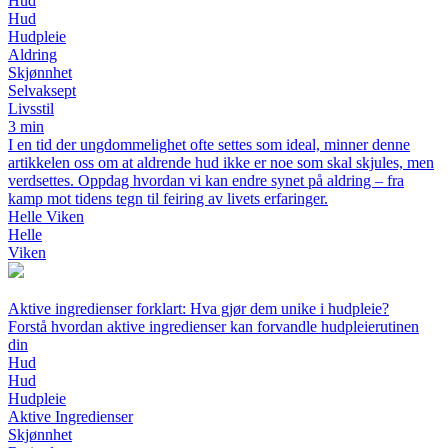
Hud
Hud
Hudpleie
Aldring
Skjønnhet
Selvaksept
Livsstil
3 min
I en tid der ungdommelighet ofte settes som ideal, minner denne
artikkelen oss om at aldrende hud ikke er noe som skal skjules, men
verdsettes. Oppdag hvordan vi kan endre synet på aldring – fra
kamp mot tidens tegn til feiring av livets erfaringer.
Helle Viken
Helle
Viken
Aktive ingredienser forklart: Hva gjør dem unike i hudpleie?
Forstå hvordan aktive ingredienser kan forvandle hudpleierutinen
din
Hud
Hud
Hudpleie
Aktive Ingredienser
Skjønnhet