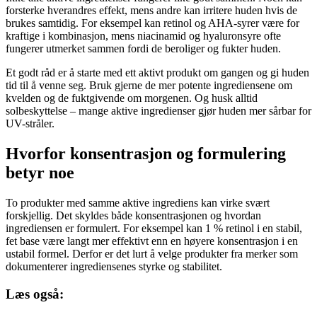
forsterke hverandres effekt, mens andre kan irritere huden hvis de
brukes samtidig. For eksempel kan retinol og AHA-syrer være for
kraftige i kombinasjon, mens niacinamid og hyaluronsyre ofte
fungerer utmerket sammen fordi de beroliger og fukter huden.
Et godt råd er å starte med ett aktivt produkt om gangen og gi huden
tid til å venne seg. Bruk gjerne de mer potente ingrediensene om
kvelden og de fuktgivende om morgenen. Og husk alltid
solbeskyttelse – mange aktive ingredienser gjør huden mer sårbar for
UV-stråler.
Hvorfor konsentrasjon og formulering
betyr noe
To produkter med samme aktive ingrediens kan virke svært
forskjellig. Det skyldes både konsentrasjonen og hvordan
ingrediensen er formulert. For eksempel kan 1 % retinol i en stabil,
fet base være langt mer effektivt enn en høyere konsentrasjon i en
ustabil formel. Derfor er det lurt å velge produkter fra merker som
dokumenterer ingrediensenes styrke og stabilitet.
Læs også: