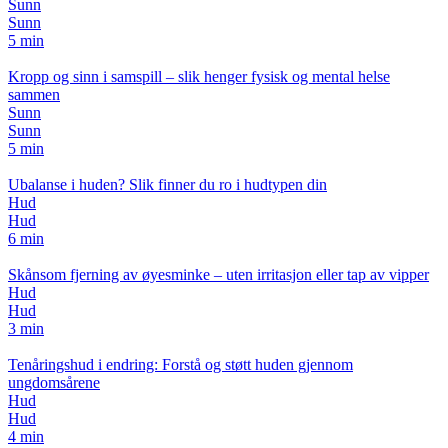
Sunn
Sunn
5 min
Kropp og sinn i samspill – slik henger fysisk og mental helse
sammen
Sunn
Sunn
5 min
Ubalanse i huden? Slik finner du ro i hudtypen din
Hud
Hud
6 min
Skånsom fjerning av øyesminke – uten irritasjon eller tap av vipper
Hud
Hud
3 min
Tenåringshud i endring: Forstå og støtt huden gjennom
ungdomsårene
Hud
Hud
4 min