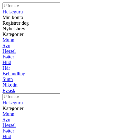
Helseguru
Min konto
Registrer deg
Nyhetsbrev
Kategorier
Munn
Syn
Hørsel
Føtter
Hud
Hår
Behandling
Sunn
Nikotin
Fysisk
Helseguru
Kategorier
Munn
Syn
Hørsel
Føtter
Hud