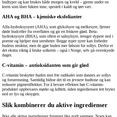
hudtyper og kan brukes både morgen og kveld – gjerne under en
krem som låser fukten inne, spesielt i kaldt og tørt vær.
AHA og BHA – kjemiske eksfolianter
Alfa-hydroksysyrer (AHA), som glykolsyre og melkesyre, fjerner
døde hudceller fra overflaten og gir en friskere glød. Beta-
hydroksysyre (BHA), som oftest er salisylsyre, trenger dypere ned i
porene og hjelper mot urenheter. Begge typer syrer kan forbedre
hudens struktur, men de gjør huden mer følsom for sollys. Derfor er
det ekstra viktig å bruke solkrem – også i Norge, selv på overskyede
dager.
C-vitamin – antioksidanten som gir glød
C-vitamin beskytter huden mot frie radikaler som dannes av sollys
og forurensning. Samtidig bidrar det til en jevnere hudtone og kan
redusere pigmentflekker. For å bevare effekten bør C-vitamin-
produkter oppbevares mørkt og lufttett, siden ingrediensen lett brytes
ned av lys og oksygen.
Slik kombinerer du aktive ingredienser
Ikke alle aktive ingredienser fungerer like godt sammen. Noen kan