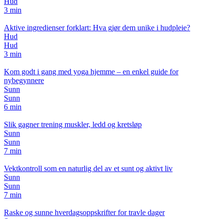
Hud
3 min
Aktive ingredienser forklart: Hva gjør dem unike i hudpleie?
Hud
Hud
3 min
Kom godt i gang med yoga hjemme – en enkel guide for
nybegynnere
Sunn
Sunn
6 min
Slik gagner trening muskler, ledd og kretsløp
Sunn
Sunn
7 min
Vektkontroll som en naturlig del av et sunt og aktivt liv
Sunn
Sunn
7 min
Raske og sunne hverdagsoppskrifter for travle dager