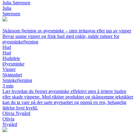
Julia Sørensen
Julia
Sørensen
Skånsom fjerning av øyesminke – uten irritasjon eller tap av vipper
Bevar sunne vipper og frisk hud med enkle, milde rutiner for
øyesminkefjerning
Hud
Hud
Hudpleie
Øyesminke
Vipper
Skjønnhet
Sminkefjerning
3 min
Lær hvordan du fjerner øyesminke effektivt uten å irritere huden
eller skade vippene. Med riktige produkter og skånsomme teknikker
kan du ta vare på det sarte øyepartiet og oppnå en ren, behagelig
følelse hver kveld.
Olivia Nygård
Olivia
Nygård