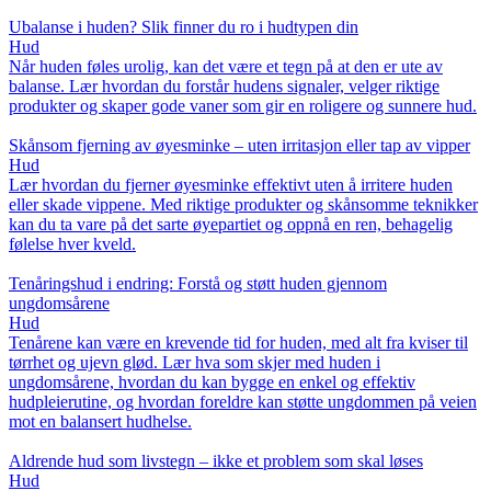
Ubalanse i huden? Slik finner du ro i hudtypen din
Hud
Når huden føles urolig, kan det være et tegn på at den er ute av
balanse. Lær hvordan du forstår hudens signaler, velger riktige
produkter og skaper gode vaner som gir en roligere og sunnere hud.
Skånsom fjerning av øyesminke – uten irritasjon eller tap av vipper
Hud
Lær hvordan du fjerner øyesminke effektivt uten å irritere huden
eller skade vippene. Med riktige produkter og skånsomme teknikker
kan du ta vare på det sarte øyepartiet og oppnå en ren, behagelig
følelse hver kveld.
Tenåringshud i endring: Forstå og støtt huden gjennom
ungdomsårene
Hud
Tenårene kan være en krevende tid for huden, med alt fra kviser til
tørrhet og ujevn glød. Lær hva som skjer med huden i
ungdomsårene, hvordan du kan bygge en enkel og effektiv
hudpleierutine, og hvordan foreldre kan støtte ungdommen på veien
mot en balansert hudhelse.
Aldrende hud som livstegn – ikke et problem som skal løses
Hud