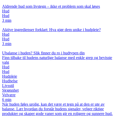
Aldrende hud som livstegn – ikke et problem som skal løses
Hud
Hud
3 min
Aktive ingredienser forklart: Hva gjør dem unike i hudpleie?
Hud
Hud
3 min
Ubalanse i huden? Slik finner du ro i hudtypen din
Finn tilbake til hudens naturlige balanse med enkle grep og bevisste
valg
Hud
Hud
Hudpleie
Hudhelse
Livsstil
Skjønnhet
Velvære
6 min
Når huden føles urolig, kan det være et tegn på at den er ute av
balanse. Lær hvordan du forstår hudens signaler, velger riktige
produkter og skaper gode vaner som gir en roligere og sunnere hud.