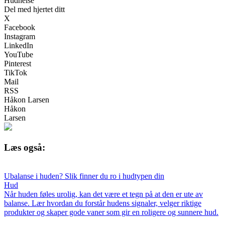
Hudhelse
Del med hjertet ditt
X
Facebook
Instagram
LinkedIn
YouTube
Pinterest
TikTok
Mail
RSS
Håkon Larsen
Håkon
Larsen
Læs også:
Ubalanse i huden? Slik finner du ro i hudtypen din
Hud
Når huden føles urolig, kan det være et tegn på at den er ute av
balanse. Lær hvordan du forstår hudens signaler, velger riktige
produkter og skaper gode vaner som gir en roligere og sunnere hud.