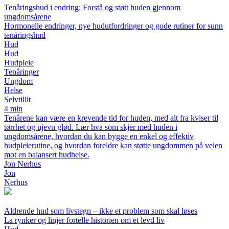
Tenåringshud i endring: Forstå og støtt huden gjennom
ungdomsårene
Hormonelle endringer, nye hudutfordringer og gode rutiner for sunn
tenåringshud
Hud
Hud
Hudpleie
Tenåringer
Ungdom
Helse
Selvtillit
4 min
Tenårene kan være en krevende tid for huden, med alt fra kviser til
tørrhet og ujevn glød. Lær hva som skjer med huden i
ungdomsårene, hvordan du kan bygge en enkel og effektiv
hudpleierutine, og hvordan foreldre kan støtte ungdommen på veien
mot en balansert hudhelse.
Jon Nerhus
Jon
Nerhus
Aldrende hud som livstegn – ikke et problem som skal løses
La rynker og linjer fortelle historien om et levd liv