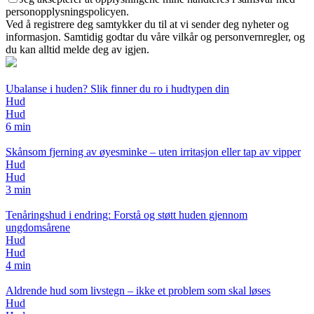
personopplysningspolicyen.
Ved å registrere deg samtykker du til at vi sender deg nyheter og
informasjon. Samtidig godtar du våre vilkår og personvernregler, og
du kan alltid melde deg av igjen.
Ubalanse i huden? Slik finner du ro i hudtypen din
Hud
Hud
6 min
Skånsom fjerning av øyesminke – uten irritasjon eller tap av vipper
Hud
Hud
3 min
Tenåringshud i endring: Forstå og støtt huden gjennom
ungdomsårene
Hud
Hud
4 min
Aldrende hud som livstegn – ikke et problem som skal løses
Hud