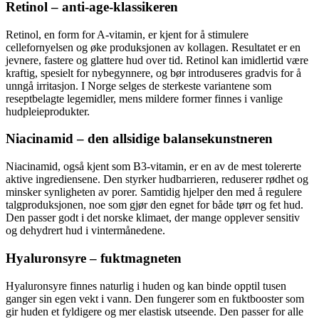
Retinol – anti-age-klassikeren
Retinol, en form for A-vitamin, er kjent for å stimulere
cellefornyelsen og øke produksjonen av kollagen. Resultatet er en
jevnere, fastere og glattere hud over tid. Retinol kan imidlertid være
kraftig, spesielt for nybegynnere, og bør introduseres gradvis for å
unngå irritasjon. I Norge selges de sterkeste variantene som
reseptbelagte legemidler, mens mildere former finnes i vanlige
hudpleieprodukter.
Niacinamid – den allsidige balansekunstneren
Niacinamid, også kjent som B3-vitamin, er en av de mest tolererte
aktive ingrediensene. Den styrker hudbarrieren, reduserer rødhet og
minsker synligheten av porer. Samtidig hjelper den med å regulere
talgproduksjonen, noe som gjør den egnet for både tørr og fet hud.
Den passer godt i det norske klimaet, der mange opplever sensitiv
og dehydrert hud i vintermånedene.
Hyaluronsyre – fuktmagneten
Hyaluronsyre finnes naturlig i huden og kan binde opptil tusen
ganger sin egen vekt i vann. Den fungerer som en fuktbooster som
gir huden et fyldigere og mer elastisk utseende. Den passer for alle