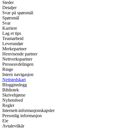
Steder
Detaljer
Svar på spørsmål
Spørsmål
Svar
Karriere
Lag et tips
Teamarbeid
Leverandør
Merkepartner
Henvisende partner
Nettverkspartner
Presseavdelingen
Ringe
Intern navigasjon
Nettstedskart
Blogginnlegg
Bibliotek
Skrivehjørne
Nyhetsfeed
Regler
Internett-informasjonskapsler
Personlig informasjon
Eie
Avtalevilkår