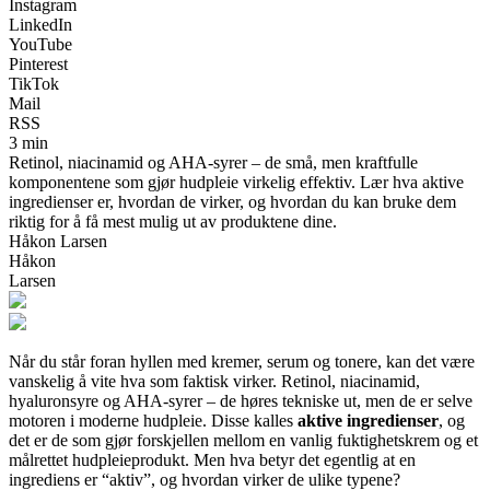
Instagram
LinkedIn
YouTube
Pinterest
TikTok
Mail
RSS
3 min
Retinol, niacinamid og AHA-syrer – de små, men kraftfulle
komponentene som gjør hudpleie virkelig effektiv. Lær hva aktive
ingredienser er, hvordan de virker, og hvordan du kan bruke dem
riktig for å få mest mulig ut av produktene dine.
Håkon Larsen
Håkon
Larsen
Når du står foran hyllen med kremer, serum og tonere, kan det være
vanskelig å vite hva som faktisk virker. Retinol, niacinamid,
hyaluronsyre og AHA-syrer – de høres tekniske ut, men de er selve
motoren i moderne hudpleie. Disse kalles
aktive ingredienser
, og
det er de som gjør forskjellen mellom en vanlig fuktighetskrem og et
målrettet hudpleieprodukt. Men hva betyr det egentlig at en
ingrediens er “aktiv”, og hvordan virker de ulike typene?