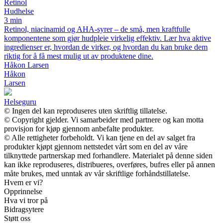
Retinol
Hudhelse
3 min
Retinol, niacinamid og AHA-syrer – de små, men kraftfulle
komponentene som gjør hudpleie virkelig effektiv. Lær hva aktive
ingredienser er, hvordan de virker, og hvordan du kan bruke dem
riktig for å få mest mulig ut av produktene dine.
Håkon Larsen
Håkon
Larsen
Helseguru
© Ingen del kan reproduseres uten skriftlig tillatelse.
© Copyright gjelder. Vi samarbeider med partnere og kan motta
provisjon for kjøp gjennom anbefalte produkter.
© Alle rettigheter forbeholdt. Vi kan tjene en del av salget fra
produkter kjøpt gjennom nettstedet vårt som en del av våre
tilknyttede partnerskap med forhandlere. Materialet på denne siden
kan ikke reproduseres, distribueres, overføres, bufres eller på annen
måte brukes, med unntak av vår skriftlige forhåndstillatelse.
Hvem er vi?
Opprinnelse
Hva vi tror på
Bidragsytere
Støtt oss