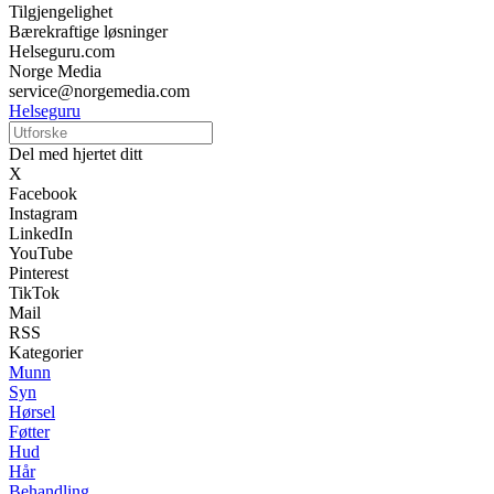
Tilgjengelighet
Bærekraftige løsninger
Helseguru.com
Norge Media
service@norgemedia.com
Helseguru
Del med hjertet ditt
X
Facebook
Instagram
LinkedIn
YouTube
Pinterest
TikTok
Mail
RSS
Kategorier
Munn
Syn
Hørsel
Føtter
Hud
Hår
Behandling