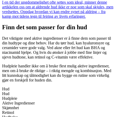
I en tid der ungdommelighet ofte settes som ideal, minner denne
artikkelen oss om at aldrende hud ikke er noe som skal skjules, men
verdsettes. Oppdag hvordan vi kan endre synet på aldring – fra
kamp mot tidens tegn til feiring av livets erfaringer.
Finn det som passer for din hud
Det viktigste med aktive ingredienser er å finne dem som passer til
din hudtype og dine behov. Har du tørr hud, kan hyaluronsyre og
ceramider være gode valg. Ved akne eller fet hud kan BHA og
niacinamid hjelpe. Og hvis du ønsker å jobbe med fine linjer og
ujevn hudtone, kan retinol og C-vitamin være effektive.
Hudpleie handler ikke om å bruke flest mulig aktive ingredienser,
men om å bruke de riktige – i riktig mengde og kombinasjon. Med
litt kunnskap og tålmodighet kan du bygge en rutine som virkelig
gjør en forskjell for huden din.
Hud
Hud
Hudpleie
Aktive Ingredienser
Skjønnhet
Retinol