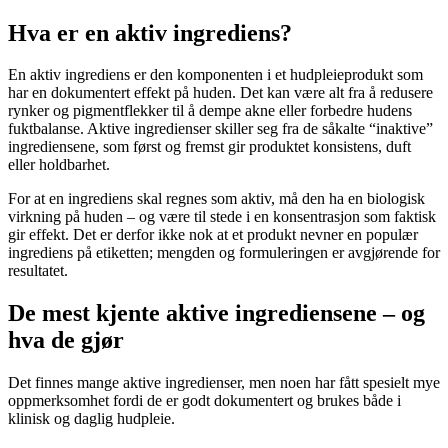
Hva er en aktiv ingrediens?
En aktiv ingrediens er den komponenten i et hudpleieprodukt som
har en dokumentert effekt på huden. Det kan være alt fra å redusere
rynker og pigmentflekker til å dempe akne eller forbedre hudens
fuktbalanse. Aktive ingredienser skiller seg fra de såkalte “inaktive”
ingrediensene, som først og fremst gir produktet konsistens, duft
eller holdbarhet.
For at en ingrediens skal regnes som aktiv, må den ha en biologisk
virkning på huden – og være til stede i en konsentrasjon som faktisk
gir effekt. Det er derfor ikke nok at et produkt nevner en populær
ingrediens på etiketten; mengden og formuleringen er avgjørende for
resultatet.
De mest kjente aktive ingrediensene – og
hva de gjør
Det finnes mange aktive ingredienser, men noen har fått spesielt mye
oppmerksomhet fordi de er godt dokumentert og brukes både i
klinisk og daglig hudpleie.