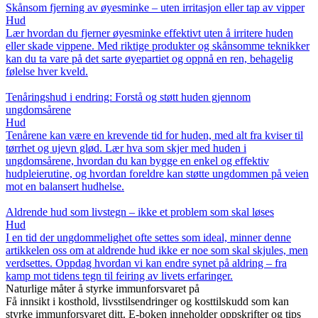
Skånsom fjerning av øyesminke – uten irritasjon eller tap av vipper
Hud
Lær hvordan du fjerner øyesminke effektivt uten å irritere huden
eller skade vippene. Med riktige produkter og skånsomme teknikker
kan du ta vare på det sarte øyepartiet og oppnå en ren, behagelig
følelse hver kveld.
Tenåringshud i endring: Forstå og støtt huden gjennom
ungdomsårene
Hud
Tenårene kan være en krevende tid for huden, med alt fra kviser til
tørrhet og ujevn glød. Lær hva som skjer med huden i
ungdomsårene, hvordan du kan bygge en enkel og effektiv
hudpleierutine, og hvordan foreldre kan støtte ungdommen på veien
mot en balansert hudhelse.
Aldrende hud som livstegn – ikke et problem som skal løses
Hud
I en tid der ungdommelighet ofte settes som ideal, minner denne
artikkelen oss om at aldrende hud ikke er noe som skal skjules, men
verdsettes. Oppdag hvordan vi kan endre synet på aldring – fra
kamp mot tidens tegn til feiring av livets erfaringer.
Naturlige måter å styrke immunforsvaret på
Få innsikt i kosthold, livsstilsendringer og kosttilskudd som kan
styrke immunforsvaret ditt. E-boken inneholder oppskrifter og tips