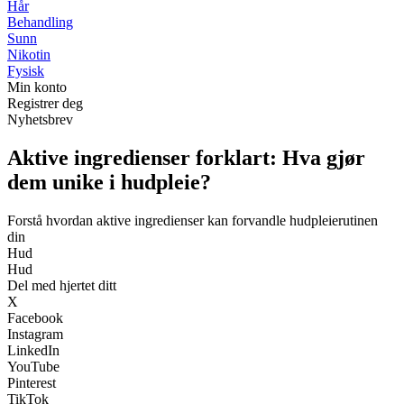
Hår
Behandling
Sunn
Nikotin
Fysisk
Min konto
Registrer deg
Nyhetsbrev
Aktive ingredienser forklart: Hva gjør
dem unike i hudpleie?
Forstå hvordan aktive ingredienser kan forvandle hudpleierutinen
din
Hud
Hud
Del med hjertet ditt
X
Facebook
Instagram
LinkedIn
YouTube
Pinterest
TikTok